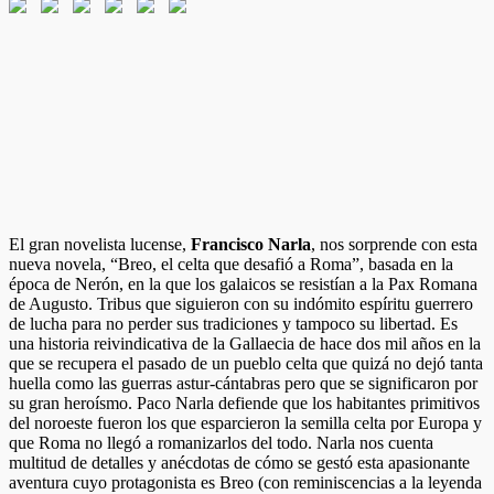
El gran novelista lucense,
Francisco Narla
, nos sorprende con esta
nueva novela, “Breo, el celta que desafió a Roma”, basada en la
época de Nerón, en la que los galaicos se resistían a la Pax Romana
de Augusto. Tribus que siguieron con su indómito espíritu guerrero
de lucha para no perder sus tradiciones y tampoco su libertad. Es
una historia reivindicativa de la Gallaecia de hace dos mil años en la
que se recupera el pasado de un pueblo celta que quizá no dejó tanta
huella como las guerras astur-cántabras pero que se significaron por
su gran heroísmo. Paco Narla defiende que los habitantes primitivos
del noroeste fueron los que esparcieron la semilla celta por Europa y
que Roma no llegó a romanizarlos del todo. Narla nos cuenta
multitud de detalles y anécdotas de cómo se gestó esta apasionante
aventura cuyo protagonista es Breo (con reminiscencias a la leyenda