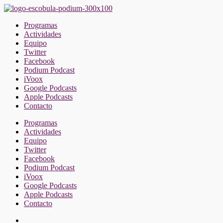
Saltar
al
Programas
contenido
Actividades
Equipo
Twitter
Facebook
Podium Podcast
iVoox
Google Podcasts
Apple Podcasts
Contacto
Programas
Actividades
Equipo
Twitter
Facebook
Podium Podcast
iVoox
Google Podcasts
Apple Podcasts
Contacto
Facebook