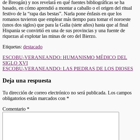
de Breogán) y nos revelará en qué fuentes bibliográficas se ha
basado, en cómo aprendió a montar a caballo o el origen del ritual
festivo de la “rapa das bestas”. Narla pone énfasis en que los
romanos tuvieron que emplear más tiempo para tomar el noroeste
(unos dos siglos) que para la Galia (siete años) hasta que al final
Hispania se convirtió en una de sus provincias y una fuente de
riquezas al explotar las minas de oro del Bierzo.
Etiquetas:
destacado
Navegación
ESCOBU-VERANEANDO: HUMANISMO MÉDICO DEL
SIGLO XVI
de
ESCOBU-VERANEANDO: LAS PIEDRAS DE LOS DIOSES
entradas
Deja una respuesta
Tu dirección de correo electrónico no será publicada.
Los campos
obligatorios están marcados con
*
Comentario
*