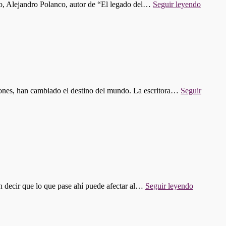
"PRO
co, Alejandro Polanco, autor de “El legado del…
Seguir leyendo
612:
EL
TALE
OLVI
DE
LOS
INVE
HISPA
iones, han cambiado el destino del mundo. La escritora…
Seguir
"PROGR
n decir que lo que pase ahí puede afectar al…
Seguir leyendo
610:
¿TAN
IMPORT
ES