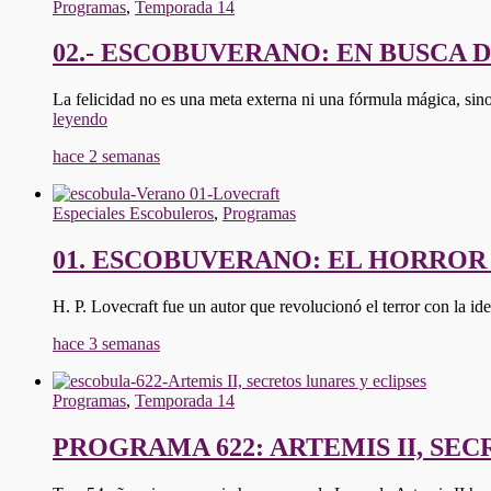
Programas
,
Temporada 14
02.- ESCOBUVERANO: EN BUSCA D
La felicidad no es una meta externa ni una fórmula mágica, sin
"02.-
leyendo
ESCOBUVERANO:
hace 2 semanas
EN
BUSCA
DE
Especiales Escobuleros
,
Programas
LA
FELICIDAD"
01. ESCOBUVERANO: EL HORROR
H. P. Lovecraft fue un autor que revolucionó el terror con la i
hace 3 semanas
Programas
,
Temporada 14
PROGRAMA 622: ARTEMIS II, SE