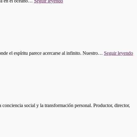
"PROGRAMA
gura en el océano…
Seguir leyendo
622:
ARTEMIS
II,
SECRETOS
LUNARES
Y
ECLIPSES"
"
onde el espíritu parece acercarse al infinito. Nuestro…
Seguir leyendo
62
M
Q
D
E
E
onciencia social y la transformación personal. Productor, director,