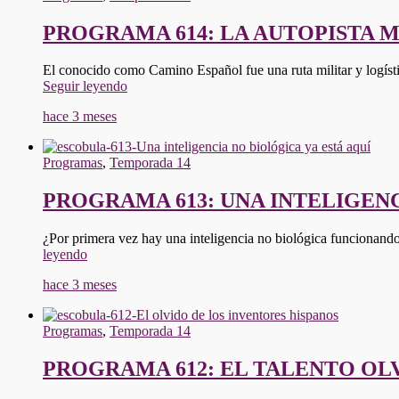
PROGRAMA 614: LA AUTOPISTA M
El conocido como Camino Español fue una ruta militar y logíst
"PROGRAMA
Seguir leyendo
614:
hace 3 meses
LA
AUTOPISTA
MILITAR
Programas
,
Temporada 14
DEL
SIGLO
PROGRAMA 613: UNA INTELIGENC
XVI"
¿Por primera vez hay una inteligencia no biológica funcionando
"PROGRAMA
leyendo
613:
hace 3 meses
UNA
INTELIGENCIA
NO
Programas
,
Temporada 14
BIOLÓGICA
YA
PROGRAMA 612: EL TALENTO OL
ESTÁ
AQUI"