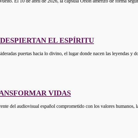
 vuelto. El 10 de abril de 2026, la cápsula Orión amerizó de forma se
DESPIERTAN EL ESPÍRITU
sideradas puertas hacia lo divino, el lugar donde nacen las leyendas y d
RANSFORMAR VIDAS
nte del audiovisual español comprometido con los valores humanos, la c