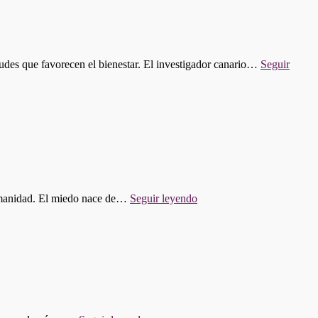
tudes que favorecen el bienestar. El investigador canario…
Seguir
"01.
 humanidad. El miedo nace de…
Seguir leyendo
ESCOBUVERANO:
EL
HORROR
DE
LOVECRAFT"