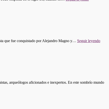
617:
EL
CAMINO
DE
SANTIAGO
ORIGEN,
JUEGO
Y
SIMBOLOG
"PR
 hasta que fue conquistado por Alejandro Magno y…
Seguir leyendo
616:
¿TO
EMP
EN
PERS
ionistas, arqueólogos aficionados e inexpertos. En este sombrío mundo