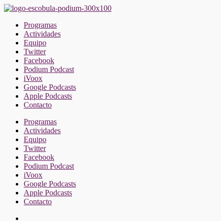
Saltar
al
Programas
contenido
Actividades
Equipo
Twitter
Facebook
Podium Podcast
iVoox
Google Podcasts
Apple Podcasts
Contacto
Programas
Actividades
Equipo
Twitter
Facebook
Podium Podcast
iVoox
Google Podcasts
Apple Podcasts
Contacto
Facebook