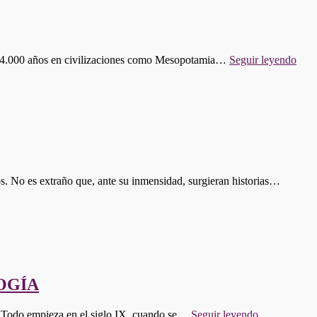
"P
s de 4.000 años en civilizaciones como Mesopotamia…
Seguir leyendo
619:
EL
AR
INV
DE
LA
FR
os. No es extraño que, ante su inmensidad, surgieran historias…
OGÍA
"PROGRA
s. Todo empieza en el siglo IX, cuando se…
Seguir leyendo