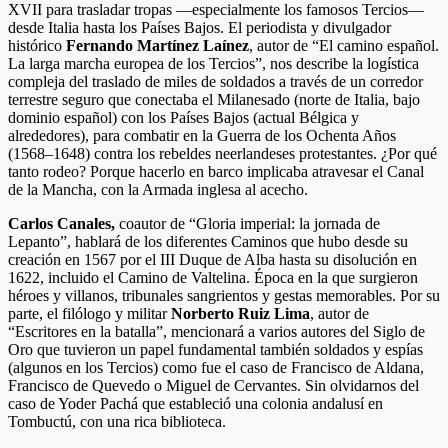
XVII para trasladar tropas —especialmente los famosos Tercios—
desde Italia hasta los Países Bajos. El periodista y divulgador
histórico
Fernando Martínez Laínez
, autor de “El camino español.
La larga marcha europea de los Tercios”, nos describe la logística
compleja del traslado de miles de soldados a través de un corredor
terrestre seguro que conectaba el Milanesado (norte de Italia, bajo
dominio español) con los Países Bajos (actual Bélgica y
alrededores), para combatir en la Guerra de los Ochenta Años
(1568–1648) contra los rebeldes neerlandeses protestantes. ¿Por qué
tanto rodeo? Porque hacerlo en barco implicaba atravesar el Canal
de la Mancha, con la Armada inglesa al acecho.
Carlos Canales,
coautor de “Gloria imperial: la jornada de
Lepanto”, hablará de los diferentes Caminos que hubo desde su
creación en 1567 por el III Duque de Alba hasta su disolución en
1622, incluido el Camino de Valtelina. Época en la que surgieron
héroes y villanos, tribunales sangrientos y gestas memorables. Por su
parte, el filólogo y militar
Norberto Ruiz Lima
, autor de
“Escritores en la batalla”, mencionará a varios autores del Siglo de
Oro que tuvieron un papel fundamental también soldados y espías
(algunos en los Tercios) como fue el caso de Francisco de Aldana,
Francisco de Quevedo o Miguel de Cervantes. Sin olvidarnos del
caso de Yoder Pachá que estableció una colonia andalusí en
Tombuctú, con una rica biblioteca.