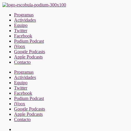
Saltar
al
Programas
contenido
Actividades
Equipo
Twitter
Facebook
Podium Podcast
iVoox
Google Podcasts
Apple Podcasts
Contacto
Programas
Actividades
Equipo
Twitter
Facebook
Podium Podcast
iVoox
Google Podcasts
Apple Podcasts
Contacto
Facebook