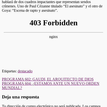
hablará de dos cuadros impactantes que representan sendos
crímenes. Uno de Paul Cézanne titulado “El asesinato” y el otro de
Goya: “Escena de rapto y asesinato”.
Etiquetas:
destacado
Navegación
PROGRAMA 602: GAUDI, EL ARQUITECTO DE DIOS
PROGRAMA 604: ¿ESTAMOS ANTE UN NUEVO ORDEN
de
MUNDIAL?
entradas
Deja una respuesta
Tu dirección de correo electrónico no será publicada.
Los campos