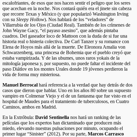
escalofriantes, de esos que nos hacen sentir el peligro que los seres
que acechan en la noche. Nos contará quién era el jinete sin cabeza
que recorre Texas y México (y que popularizó Washington Irving
con su
Sleepy Hollow
). Nos hablará de los “veladores” de
Villarrubia de los Ojos (Ciudad Real). También de los crímenes de
John Wayne Gacy, “el payaso asesino”, que además pintaba
cuadros. Del gaseador loco de Mattoon con la duda de si fue una
historia real o histeria colectiva. De Carl Tanzer y su romance con
Elena de Hoyos más allá de la muerte. De Eleonora Amalia von
Schwarzenberg, una princesa de Bohemia que el pueblo creyó que
estaba vampirizada. Y de las ubumes, unos raros yokais de la
mitología japonesa y, por supuesto, no puede faltar el incidente del
paso Diátlov en los montes Urales donde 19 jóvenes perdieron la
vida de forma muy misteriosa.
Manuel Berrocal
hará referencia a la verdad que hay detrás de dos
casos que dieron que hablar. Uno en los años 80 sobre un supuesto
vampiro en Colmenar Viejo y el de un fantasma que fue visto en el
hospital de Maudes para el tratamiento de tuberculosos, en Cuatro
Caminos, ambos en Madrid.
En la Extróbula:
David Sentinella
nos hará un ranking de las
películas que los expertos han dictaminado que producen más
miedo, elevando nuestras pulsaciones por minuto, ocupando el
primer lugar “Sinister” (2012). Por su parte,
Marcos Carrasco