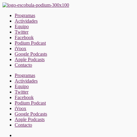
Saltar
al
Programas
contenido
Actividades
Equipo
Twitter
Facebook
Podium Podcast
iVoox
Google Podcasts
Apple Podcasts
Contacto
Programas
Actividades
Equipo
Twitter
Facebook
Podium Podcast
iVoox
Google Podcasts
Apple Podcasts
Contacto
Facebook