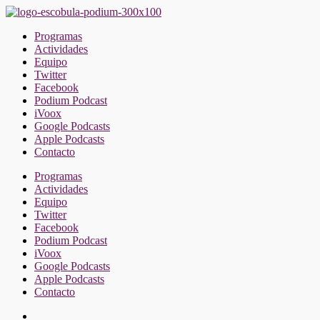
Saltar
al
Programas
contenido
Actividades
Equipo
Twitter
Facebook
Podium Podcast
iVoox
Google Podcasts
Apple Podcasts
Contacto
Programas
Actividades
Equipo
Twitter
Facebook
Podium Podcast
iVoox
Google Podcasts
Apple Podcasts
Contacto
Facebook