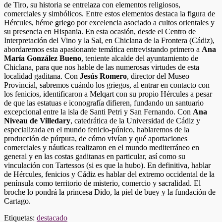
de Tiro, su historia se entrelaza con elementos religiosos,
comerciales y simbólicos. Entre estos elementos destaca la figura de
Hércules, héroe griego por excelencia asociado a cultos orientales y
su presencia en Hispania. En esta ocasión, desde el Centro de
Interpretación del Vino y la Sal, en Chiclana de la Frontera (Cádiz),
abordaremos esta apasionante temática entrevistando primero a
Ana
María González Bueno
, teniente alcalde del ayuntamiento de
Chiclana, para que nos hable de las numerosas virtudes de esta
localidad gaditana. Con
Jesús Romero
, director del Museo
Provincial, sabremos cuándo los griegos, al entrar en contacto con
los fenicios, identificaron a Melqart con su propio Hércules a pesar
de que las estatuas e iconografía difieren, fundando un santuario
excepcional entre la isla de Santi Petri y San Fernando. Con
Ana
Niveau de Villedary
, catedrática de la Universidad de Cádiz y
especializada en el mundo fenicio-púnico, hablaremos de la
producción de púrpura, de cómo vivían y qué aportaciones
comerciales y náuticas realizaron en el mundo mediterráneo en
general y en las costas gaditanas en particular, así como su
vinculación con Tartessos (si es que la hubo). En definitiva, hablar
de Hércules, fenicios y Cádiz es hablar del extremo occidental de la
península como territorio de misterio, comercio y sacralidad. El
broche lo pondrá la princesa Dido, la piel de buey y la fundación de
Cartago.
Etiquetas:
destacado