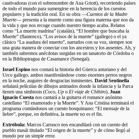
cautivadoras (con el sobrenombre de Ana Griott), recorriendo países
de todo el mundo para sumergirse en la herencia de los cuentos
populares y la tradición oral. En su obra —
Cuentos de la Madre
Muerte
— presenta a la muerte como una figura materna que nos da
la vida y que nos recoge cuando nuestro tiempo acaba. Relatos
como “La muerte madrina” (catalán), “El hombre que buscaba la
Muerte” (flamenco), “Los avisos de la muerte” (gallego) o el ya
clásico “La asadura del muerto”, narrados con su voz, siempre son
una grata manera de conectar con los ancestros y los ausentes. Ah, y
también sabremos anécdotas surgidas en un tanatorio de Córdoba o
en la Bibliopiragua de Casamance (Senegal).
Israel Espino
nos contará la historia del Güercu asturiano y del
Urco gallego, ambos manifestándose como enormes perros negros
en la noche, augures de desgracias inminentes.
David Sentinella
señalará películas de dibujos animados donde la infancia y la Parca
tienen una simbiosis (
Coco
,
Up
o
El viaje de Chihiro
).
Juan
Ignacio Cuesta
nos cantará a la guitarra el romance anónimo
castellano “El enamorado y la Muerte”. Y Ana Cristina terminará el
programa contándonos un cuento bosquimano: “El mensaje de la
liebre”, porque, en definitiva, la muerte no es el fin.
Extróbula:
Marcos Carrasco nos encandilará con un cuento del
pueblo masái titulado “El origen de la muerte” y de cómo llegó al
mundo por un simple error.