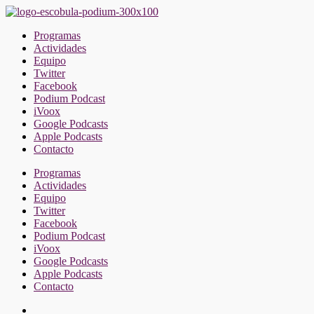
Saltar
al
Programas
contenido
Actividades
Equipo
Twitter
Facebook
Podium Podcast
iVoox
Google Podcasts
Apple Podcasts
Contacto
Programas
Actividades
Equipo
Twitter
Facebook
Podium Podcast
iVoox
Google Podcasts
Apple Podcasts
Contacto
Facebook