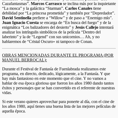
Cazafantasmas”.
Marcos Carrasco
se inclina más por la inquietante
“La mosca” y la galáctica “Starman”.
Carlos Canales
tiene
debilidad por “La princesa prometida” y también por “Depredador”.
David Sentinella
prefiere a “Willow” y de paso a “Enemigo mío”.
Juan Ignacio Cuesta
se encarga de “En busca del fuego” y de la
enigmática “Los balizadores del desierto” y
Jesús Callejo
intentará
analizar los intríngulis simbólicos de la película “Dentro del
laberinto” y la de “Legend” con sus unicornios… Ah, y no
hablaremos de “Cristal Oscuro» ni tampoco de Conan.
OBRAS MENCIONADAS DURANTE EL PROGRAMA (POR
MANUEL BERROCAL):
Durante el Festival de Fantasía de Fuenlabrada realizamos este
programa, en directo, dedicado, lógicamente, a la Fantasía. Y que
hay más fantasioso en este momento que el cine. Y no vamos a
hablar de esa época gloriosa que fueron los años 1980 dando tantos
éxitos y personajes que se han convertido en el referente de nuestras
vidas.
Si este verano quieres aprovechar para ponerte al día, con el cine de
los años 1980, aquí tienes una buena lista de las mejores películas de
aquella época.