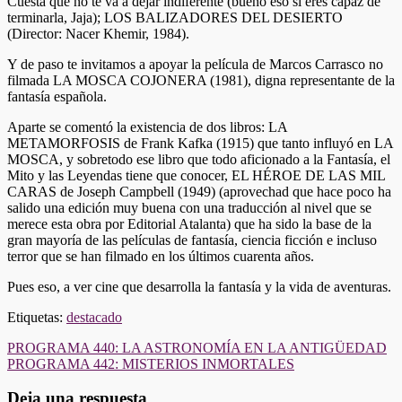
Cuesta que no te va a dejar indiferente (bueno eso si eres capaz de
terminarla, Jaja); LOS BALIZADORES DEL DESIERTO
(Director: Nacer Khemir, 1984).
Y de paso te invitamos a apoyar la película de Marcos Carrasco no
filmada LA MOSCA COJONERA (1981), digna representante de la
fantasía española.
Aparte se comentó la existencia de dos libros: LA
METAMORFOSIS de Frank Kafka (1915) que tanto influyó en LA
MOSCA, y sobretodo ese libro que todo aficionado a la Fantasía, el
Mito y las Leyendas tiene que conocer, EL HÉROE DE LAS MIL
CARAS de Joseph Campbell (1949) (aprovechad que hace poco ha
salido una edición muy buena con una traducción al nivel que se
merece esta obra por Editorial Atalanta) que ha sido la base de la
gran mayoría de las películas de fantasía, ciencia ficción e incluso
terror que se han filmado en los últimos cuarenta años.
Pues eso, a ver cine que desarrolla la fantasía y la vida de aventuras.
Etiquetas:
destacado
Navegación
PROGRAMA 440: LA ASTRONOMÍA EN LA ANTIGÜEDAD
PROGRAMA 442: MISTERIOS INMORTALES
de
entradas
Deja una respuesta