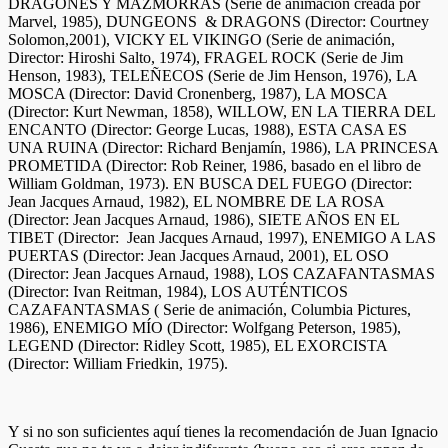
DRAGONES Y MAZMORRAS (Serie de animación creada por
Marvel, 1985), DUNGEONS & DRAGONS (Director: Courtney
Solomon,2001), VICKY EL VIKINGO (Serie de animación,
Director: Hiroshi Salto, 1974), FRAGEL ROCK (Serie de Jim
Henson, 1983), TELEÑECOS (Serie de Jim Henson, 1976), LA
MOSCA (Director: David Cronenberg, 1987), LA MOSCA
(Director: Kurt Newman, 1858), WILLOW, EN LA TIERRA DEL
ENCANTO (Director: George Lucas, 1988), ESTA CASA ES
UNA RUINA (Director: Richard Benjamín, 1986), LA PRINCESA
PROMETIDA (Director: Rob Reiner, 1986, basado en el libro de
William Goldman, 1973). EN BUSCA DEL FUEGO (Director:
Jean Jacques Arnaud, 1982), EL NOMBRE DE LA ROSA
(Director: Jean Jacques Arnaud, 1986), SIETE AÑOS EN EL
TIBET (Director: Jean Jacques Arnaud, 1997), ENEMIGO A LAS
PUERTAS (Director: Jean Jacques Arnaud, 2001), EL OSO
(Director: Jean Jacques Arnaud, 1988), LOS CAZAFANTASMAS
(Director: Ivan Reitman, 1984), LOS AUTÉNTICOS
CAZAFANTASMAS ( Serie de animación, Columbia Pictures,
1986), ENEMIGO MÍO (Director: Wolfgang Peterson, 1985),
LEGEND (Director: Ridley Scott, 1985), EL EXORCISTA
(Director: William Friedkin, 1975).
Y si no son suficientes aquí tienes la recomendación de Juan Ignacio