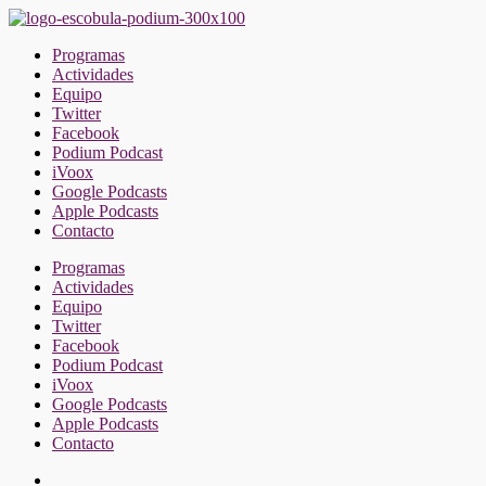
Saltar
al
Programas
contenido
Actividades
Equipo
Twitter
Facebook
Podium Podcast
iVoox
Google Podcasts
Apple Podcasts
Contacto
Programas
Actividades
Equipo
Twitter
Facebook
Podium Podcast
iVoox
Google Podcasts
Apple Podcasts
Contacto
Facebook