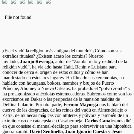
¿Es el vudú la religión más antigua del mundo? ¿Cómo son sus
extraños rituales? ¿Existen acaso los zombis? Nuestro
invitado,
Juanjo Revenga
, autor de “Zombi: mito y realidad de la
religión vudú”, ha viajado hasta Haití, Benín y Luisiana para
conocer de cerca el origen de estos cultos y cómo se han
manifestado en estos tres lugares. Ha filmado sus ceremonias, ha
hablado con houngans, bokors, mambos y brujos de Puerto
Príncipe, Abomey o Nueva Orleans, ha probado el “polvo zombi” y
ha protagonizado anécdotas estremecedoras. Sabremos cómo son los
exorcismos en Dakar o las peripecias de la mansión maldita de
Delfina Lalaurie. Por otra parte,
Fermín Mayorga
nos hablará del
cuervo de las desgracias, de las reinas del vudú en Almendralejo o
Zafra, de muñecas mágicas con alfileres y pólvora y también de un
extraño caso de catalepsia en Casabermeja.
Carlos Canales
nos dirá
en que consiste el manual-decálogo para sobrevivir en una hipotética
guerra zombi.
David Sentinella
,
Juan Ignacio Cuesta
y
Jesús