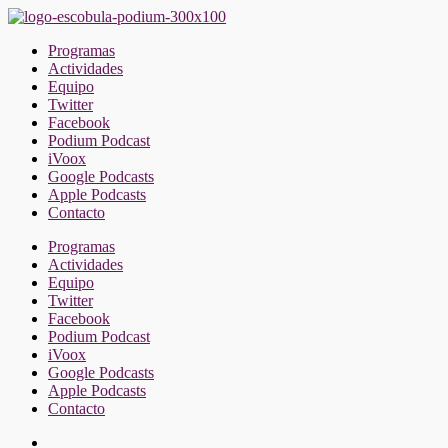
Saltar
al
Programas
contenido
Actividades
Equipo
Twitter
Facebook
Podium Podcast
iVoox
Google Podcasts
Apple Podcasts
Contacto
Programas
Actividades
Equipo
Twitter
Facebook
Podium Podcast
iVoox
Google Podcasts
Apple Podcasts
Contacto
Facebook