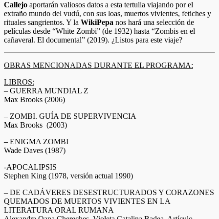
Callejo
aportarán valiosos datos a esta tertulia viajando por el
extraño mundo del vudú, con sus loas, muertos vivientes, fetiches y
rituales sangrientos. Y la
WikiPepa
nos hará una selección de
películas desde “White Zombi” (de 1932) hasta “Zombis en el
cañaveral. El documental” (2019). ¿Listos para este viaje?
OBRAS MENCIONADAS DURANTE EL PROGRAMA:
LIBROS:
– GUERRA MUNDIAL Z
Max Brooks (2006)
– ZOMBI. GUÍA DE SUPERVIVENCIA
Max Brooks (2003)
– ENIGMA ZOMBI
Wade Daves (1987)
-APOCALIPSIS
Stephen King (1978, versión actual 1990)
– DE CADÁVERES DESESTRUCTURADOS Y CORAZONES
QUEMADOS DE MUERTOS VIVIENTES EN LA
LITERATURA ORAL RUMANA
Alexandra Oana Chereches, Violeta Catalina Badea. Artículo