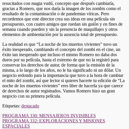
resucitados con magia vudú, concepto que después cambiaría,
gracias a Romero, que nos daría la imagen de los zombis como el
resultado de la contaminación o de pandemias víricas. Pero
recordemos que este director crea sus ideas en una película sin
presupuesto, con cuatro amigos que ruedan sin guión y en fines de
semana cuando pueden y sin la presencia de maquillajes y otros
elementos de ambientación por la ausencia total de presupuesto.
La realidad es que “La noche de los muertos vivientes” tuvo un
éxito inesperado, cambiando el concepto del zombi en el cine, un
éxito tan inesperado que incluso el mismo Romero no daba dos
duros por su película, hasta el extremo de que no la registró para
conservar los derechos de autor, de forma que la emisión de la
misma, a lo largo de los años, no le ha significado ni un dólar. Un
negocio redondo para la importancia que tuvo a la hora de cambiar
el mito del zombi, así que lector si quieres hacerte tu edición de “La
noche de los muertos vivientes” eres libre de hacerla ya que carece
de derechos de autor registrados. Vamos Romero hizo un gran
negocio con su primera película.
Etiquetas:
destacado
Navegación
PROGRAMA 330: MENSAJEROS INVISIBLES
PROGRAMA 332: EXPLORACIONES Y MISIONES
de
ESPACIALES