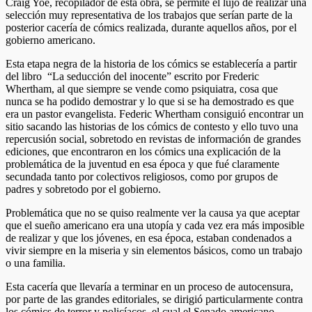
Craig Yoe, recopilador de ésta obra, se permite el lujo de realizar una
selección muy representativa de los trabajos que serían parte de la
posterior cacería de cómics realizada, durante aquellos años, por el
gobierno americano.
Esta etapa negra de la historia de los cómics se establecería a partir
del libro “La seducción del inocente” escrito por Frederic
Whertham, al que siempre se vende como psiquiatra, cosa que
nunca se ha podido demostrar y lo que si se ha demostrado es que
era un pastor evangelista. Federic Whertham consiguió encontrar un
sitio sacando las historias de los cómics de contesto y ello tuvo una
repercusión social, sobretodo en revistas de información de grandes
ediciones, que encontraron en los cómics una explicación de la
problemática de la juventud en esa época y que fué claramente
secundada tanto por colectivos religiosos, como por grupos de
padres y sobretodo por el gobierno.
Problemática que no se quiso realmente ver la causa ya que aceptar
que el sueño americano era una utopía y cada vez era más imposible
de realizar y que los jóvenes, en esa época, estaban condenados a
vivir siempre en la miseria y sin elementos básicos, como un trabajo
o una familia.
Esta cacería que llevaría a terminar en un proceso de autocensura,
por parte de las grandes editoriales, se dirigió particularmente contra
los cómics de terror y policíacos. el cual el Senado americano