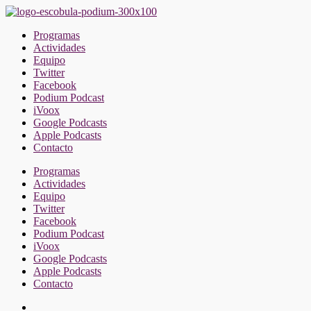
Saltar
al
Programas
contenido
Actividades
Equipo
Twitter
Facebook
Podium Podcast
iVoox
Google Podcasts
Apple Podcasts
Contacto
Programas
Actividades
Equipo
Twitter
Facebook
Podium Podcast
iVoox
Google Podcasts
Apple Podcasts
Contacto
Facebook