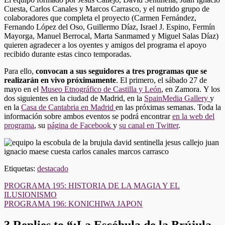
Cuesta, Carlos Canales y Marcos Carrasco, y el nutrido grupo de
colaboradores que completa el proyecto (Carmen Fernández,
Fernando López del Oso, Guillermo Díaz, Israel J. Espino, Fermín
Mayorga, Manuel Berrocal, Marta Sanmamed y Miguel Salas Díaz)
quieren agradecer a los oyentes y amigos del programa el apoyo
recibido durante estas cinco temporadas.
Para ello,
convocan a sus seguidores a tres programas que se
realizarán en vivo próximamente
. El primero, el sábado 27 de
mayo en el
Museo Etnográfico de Castilla y León
, en Zamora. Y los
dos siguientes en la ciudad de Madrid, en la
SpainMedia Gallery
y
en la
Casa de Cantabria en Madrid
en las próximas semanas. Toda la
información sobre ambos eventos se podrá encontrar
en la web del
programa
, su
página de Facebook
y
su canal en Twitter
.
Etiquetas:
destacado
Navegación
PROGRAMA 195: HISTORIA DE LA MAGIA Y EL
ILUSIONISMO
de
PROGRAMA 196: KONICHIWA JAPON
entradas