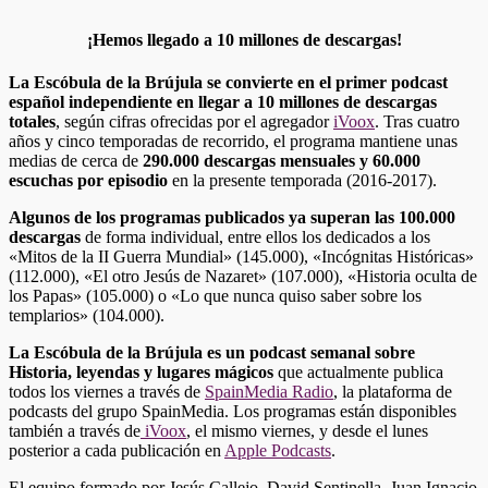
¡Hemos llegado a 10 millones de descargas!
La Escóbula de la Brújula se convierte en el primer podcast
español independiente en llegar a 10 millones de descargas
totales
, según cifras ofrecidas por el agregador
iVoox
. Tras cuatro
años y cinco temporadas de recorrido, el programa mantiene unas
medias de cerca de
290.000 descargas mensuales y 60.000
escuchas por episodio
en la presente temporada (2016-2017).
Algunos de los programas publicados ya superan las 100.000
descargas
de forma individual, entre ellos los dedicados a los
«Mitos de la II Guerra Mundial» (145.000), «Incógnitas Históricas»
(112.000), «El otro Jesús de Nazaret» (107.000), «Historia oculta de
los Papas» (105.000) o «Lo que nunca quiso saber sobre los
templarios» (104.000).
La Escóbula de la Brújula es un podcast semanal sobre
Historia, leyendas y lugares mágicos
que actualmente publica
todos los viernes a través de
SpainMedia Radio
, la plataforma de
podcasts del grupo SpainMedia. Los programas están disponibles
también a través de
iVoox
, el mismo viernes, y desde el lunes
posterior a cada publicación en
Apple Podcasts
.
El equipo formado por Jesús Callejo, David Sentinella, Juan Ignacio