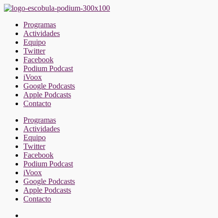
Saltar
al
Programas
contenido
Actividades
Equipo
Twitter
Facebook
Podium Podcast
iVoox
Google Podcasts
Apple Podcasts
Contacto
Programas
Actividades
Equipo
Twitter
Facebook
Podium Podcast
iVoox
Google Podcasts
Apple Podcasts
Contacto
Facebook