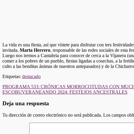
La vida es una fiesta, así que vístete para disfrutar con tres festivi
invitada,
Marta Herrero
, responsable de las redes sociales de esta 
Luego nos iremos a Cantabria para conocer de cerca a la Vijanera (un
comer a los pobres de un pueblo, fiestas ligadas a cosechas, a la fert
culto a las benditas ánimas de nuestros antepasados) y de la Chichar
Etiquetas:
destacado
Navegación
PROGRAMA 533: CRÓNICAS MORROCOTUDAS CON MUC
ESCOBUVERANEANDO 2024: FESTEJOS ANCESTRALES
de
entradas
Deja una respuesta
Tu dirección de correo electrónico no será publicada.
Los campos obli