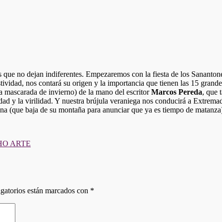
dades que no dejan indiferentes. Empezaremos con la fiesta de los Sanant
festividad, nos contará su origen y la importancia que tienen las 15 gr
a mascarada de invierno) de la mano del escritor
Marcos Pereda
, que 
ilidad y la virilidad. Y nuestra brújula veraniega nos conducirá a Extrem
rona (que baja de su montaña para anunciar que ya es tiempo de matanza)
HO ARTE
gatorios están marcados con
*