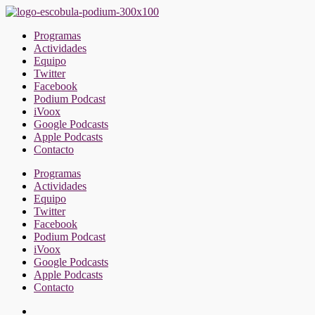
Saltar
al
Programas
contenido
Actividades
Equipo
Twitter
Facebook
Podium Podcast
iVoox
Google Podcasts
Apple Podcasts
Contacto
Programas
Actividades
Equipo
Twitter
Facebook
Podium Podcast
iVoox
Google Podcasts
Apple Podcasts
Contacto
Facebook