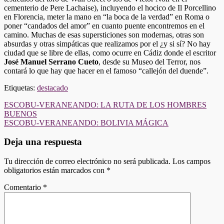
cementerio de Pere Lachaise), incluyendo el hocico de Il Porcellino
en Florencia, meter la mano en “la boca de la verdad” en Roma o
poner “candados del amor” en cuanto puente encontremos en el
camino. Muchas de esas supersticiones son modernas, otras son
absurdas y otras simpáticas que realizamos por el ¿y si sí? No hay
ciudad que se libre de ellas, como ocurre en Cádiz donde el escritor
José Manuel Serrano Cueto
, desde su Museo del Terror, nos
contará lo que hay que hacer en el famoso “callejón del duende”.
Etiquetas:
destacado
Navegación
ESCOBU-VERANEANDO: LA RUTA DE LOS HOMBRES
BUENOS
de
ESCOBU-VERANEANDO: BOLIVIA MÁGICA
entradas
Deja una respuesta
Tu dirección de correo electrónico no será publicada.
Los campos
obligatorios están marcados con
*
Comentario
*