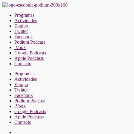
Saltar
al
Programas
contenido
Actividades
Equipo
Twitter
Facebook
Podium Podcast
iVoox
Google Podcasts
Apple Podcasts
Contacto
Programas
Actividades
Equipo
Twitter
Facebook
Podium Podcast
iVoox
Google Podcasts
Apple Podcasts
Contacto
Facebook