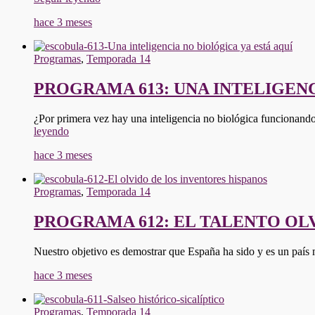
614:
hace 3 meses
LA
AUTOPISTA
MILITAR
Programas
,
Temporada 14
DEL
SIGLO
PROGRAMA 613: UNA INTELIGENC
XVI"
¿Por primera vez hay una inteligencia no biológica funcionando
"PROGRAMA
leyendo
613:
hace 3 meses
UNA
INTELIGENCIA
NO
Programas
,
Temporada 14
BIOLÓGICA
YA
PROGRAMA 612: EL TALENTO OL
ESTÁ
AQUI"
Nuestro objetivo es demostrar que España ha sido y es un país
hace 3 meses
Programas
,
Temporada 14