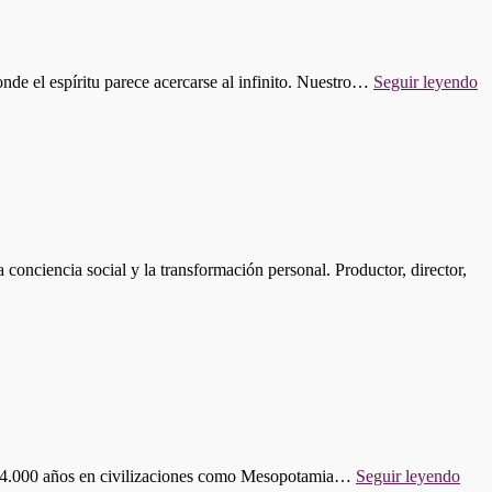
Y
ECLIPSES"
"
onde el espíritu parece acercarse al infinito. Nuestro…
Seguir leyendo
62
M
Q
D
E
E
onciencia social y la transformación personal. Productor, director,
"P
s de 4.000 años en civilizaciones como Mesopotamia…
Seguir leyendo