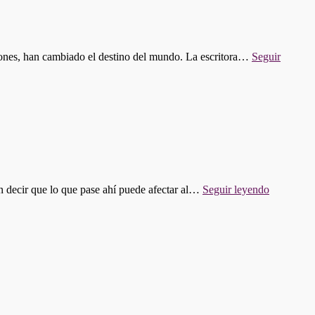
LOS
INVE
HISPA
iones, han cambiado el destino del mundo. La escritora…
Seguir
"PROGR
n decir que lo que pase ahí puede afectar al…
Seguir leyendo
610:
¿TAN
IMPORT
ES
EL
ESTREC
DE
ORMUZ?