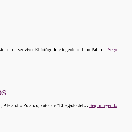
sin ser un ser vivo. El fotógrafo e ingeniero, Juan Pablo…
Seguir
OS
"PRO
co, Alejandro Polanco, autor de “El legado del…
Seguir leyendo
612:
EL
TALE
OLVI
DE