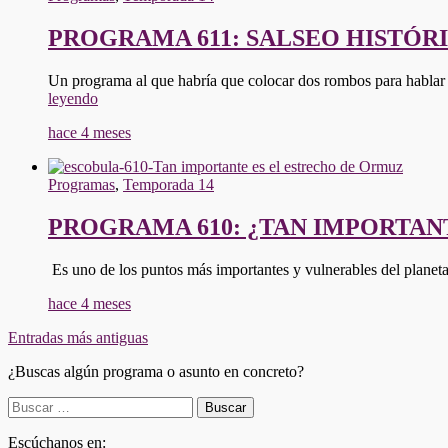
PROGRAMA 611: SALSEO HISTÓR
Un programa al que habría que colocar dos rombos para hablar 
"PROGRAMA
leyendo
611:
hace 4 meses
SALSEO
HISTÓRICO-
SICALÍPTICO"
Programas
,
Temporada 14
PROGRAMA 610: ¿TAN IMPORTAN
Es uno de los puntos más importantes y vulnerables del planet
hace 4 meses
Navegación
Entradas más antiguas
de
¿Buscas algún programa o asunto en concreto?
entradas
Buscar:
Escúchanos en: