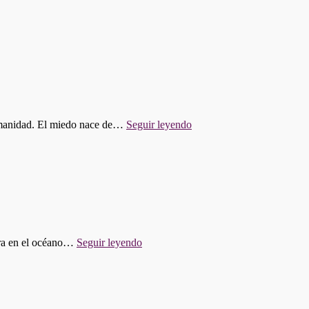
"01.
 humanidad. El miedo nace de…
Seguir leyendo
ESCOBUVERANO:
EL
HORROR
DE
LOVECRAFT"
"PROGRAMA
gura en el océano…
Seguir leyendo
622:
ARTEMIS
II,
SECRETOS
LUNARES