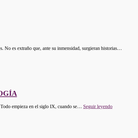
619:
EL
AR
INV
DE
LA
FR
os. No es extraño que, ante su inmensidad, surgieran historias…
OGÍA
"PROGRA
s. Todo empieza en el siglo IX, cuando se…
Seguir leyendo
617:
EL
CAMINO
DE
SANTIAGO