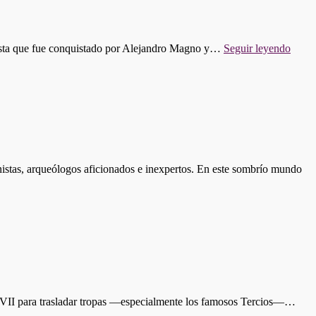
ORIGEN,
JUEGO
Y
SIMBOLOG
"PR
 hasta que fue conquistado por Alejandro Magno y…
Seguir leyendo
616:
¿TO
EMP
EN
PERS
ionistas, arqueólogos aficionados e inexpertos. En este sombrío mundo
y XVII para trasladar tropas —especialmente los famosos Tercios—…