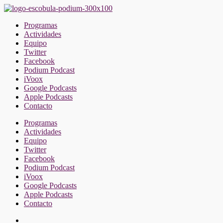
Saltar
al
Programas
contenido
Actividades
Equipo
Twitter
Facebook
Podium Podcast
iVoox
Google Podcasts
Apple Podcasts
Contacto
Programas
Actividades
Equipo
Twitter
Facebook
Podium Podcast
iVoox
Google Podcasts
Apple Podcasts
Contacto
Facebook