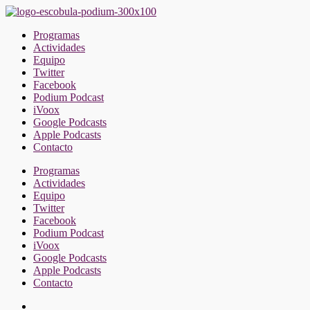
Saltar
al
Programas
contenido
Actividades
Equipo
Twitter
Facebook
Podium Podcast
iVoox
Google Podcasts
Apple Podcasts
Contacto
Programas
Actividades
Equipo
Twitter
Facebook
Podium Podcast
iVoox
Google Podcasts
Apple Podcasts
Contacto
Facebook